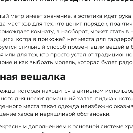
ый метр имеет значение, а эстетика идет рука
да маст хэв для тех, кто ценит порядок, практи
ромождает комнату, а наоборот, может стать в
циях: когда в прихожей нет места для гардеро
буется стильный способ презентации вещей в 
 или для тех, кто просто устал от традиционн
оме и как выбрать модель, которая будет радо
ьная вешалка
жды, которая находится в активном использов
ого дня носки: домашний халат, пиджак, котор
енного места такая одежда неизбежно оказывае
ущение хаоса и неряшливой обстановки.
екрасным дополнением к основной системе хран