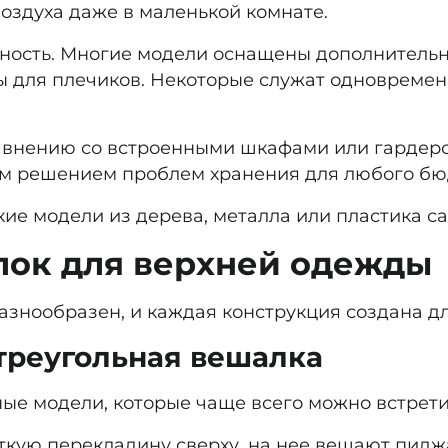
воздуха даже в маленькой комнате.
ность.
Многие модели оснащены дополнительны
ы для плечиков. Некоторые служат одновремен
внению со встроенными шкафами или гардеро
ным решением проблем хранения для любого бю
е модели из дерева, металла или пластика са
лок для верхней одежды
знообразен, и каждая конструкция создана дл
треугольная вешалка
ые модели, которые чаще всего можно встрети
кую перекладину сверху, на нее вешают пиджа