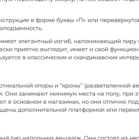
струкция в форме буквы «П» или перевернутой 
зоподъемность.
имеет элегантный изгиб, напоминающий лиру и
чески приятно выглядит, имеет и свой функцион
ьзуется в классических и скандинавских интерь
ртикальной опоры и “кроны” (разветвленной ве
. Они занимают минимум места на полу, при э
т в основном в магазинах, но они отлично подх
ащены дополнительной платформой или перекл
й тип напольных вешалок. Они состоят из нес