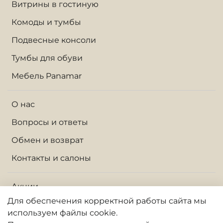
Витрины в гостиную
Комоды и тумбы
Подвесные консоли
Тумбы для обуви
Мебель Panamar
О нас
Вопросы и ответы
Обмен и возврат
Контакты и салоны
Акции
Для обеспечения корректной работы сайта
мы
Доставка по Москве и МО
используем файлы cookie.
Доставка по России