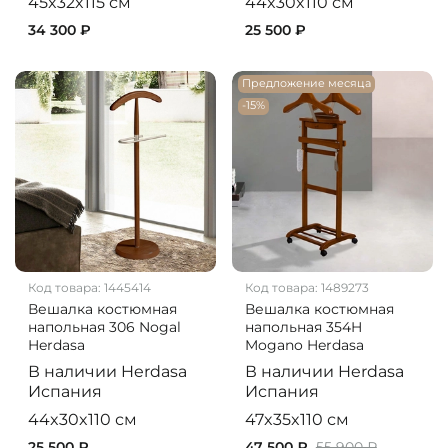
45x32x115 см
44x30x110 см
34 300 ₽
25 500 ₽
Предложение месяца
-15%
Код товара:
1445414
Код товара:
1489273
Вешалка костюмная
Вешалка костюмная
напольная 306 Nogal
напольная 354H
Herdasa
Mogano Herdasa
В наличии
Herdasa
В наличии
Herdasa
Испания
Испания
44x30x110 см
47x35x110 см
25 500 ₽
47 500 ₽
55 900 ₽