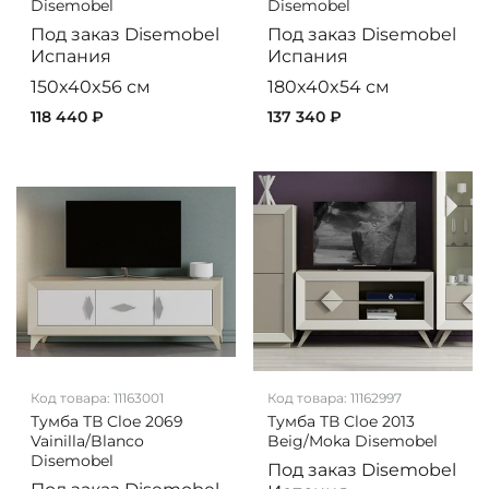
Disemobel
Disemobel
Под заказ
Disemobel
Под заказ
Disemobel
Испания
Испания
150x40x56 см
180x40x54 см
118 440 ₽
137 340 ₽
Код товара:
11163001
Код товара:
11162997
Тумба ТВ Cloe 2069
Тумба ТВ Cloe 2013
Vainilla/Blanco
Beig/Moka Disemobel
Disemobel
Под заказ
Disemobel