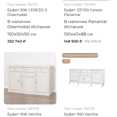
Код товара:
1162312
Код товара:
1334516
Буфет 906 CEREZO-5
Буфет 231.150 Cerezo
Disemobel
Panamar
В наличии
В наличии
Panamar
Disemobel
Испания
Испания
150x50x90 см
150x40x88 см
250 740 ₽
148 900 ₽
175 270 ₽
Предложение месяца
-15%
Код товара:
1484716
Код товара:
1162319
Буфет 906 Vainilla
Буфет 950 Vainilla