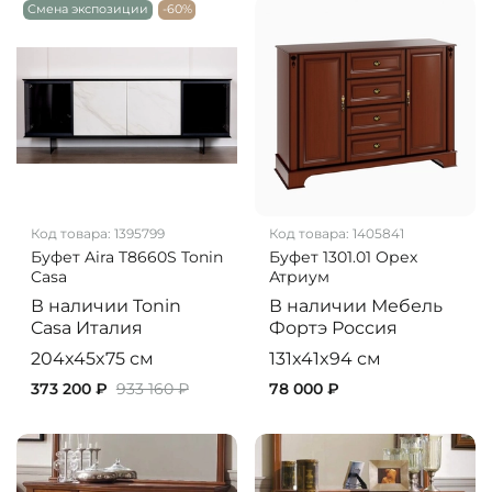
Смена экспозиции
-60%
Код товара:
1395799
Код товара:
1405841
Буфет Aira T8660S Tonin
Буфет 1301.01 Орех
Casa
Атриум
В наличии
Tonin
В наличии
Мебель
Casa
Италия
Фортэ
Россия
204x45x75 см
131x41x94 см
373 200 ₽
933 160 ₽
78 000 ₽