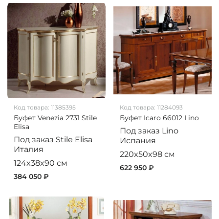
Код товара:
11385395
Код товара:
11284093
Буфет Venezia 2731 Stile
Буфет Icaro 66012 Lino
Elisa
Под заказ
Lino
Под заказ
Stile Elisa
Испания
Италия
220x50x98 см
124x38x90 см
622 950 ₽
384 050 ₽