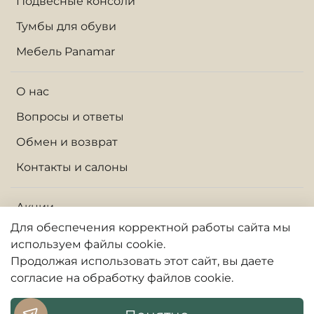
Подвесные консоли
Тумбы для обуви
Мебель Panamar
О нас
Вопросы и ответы
Обмен и возврат
Контакты и салоны
Акции
Для обеспечения корректной работы сайта
мы
Доставка по Москве и МО
используем файлы cookie.
Доставка по России
Продолжая использовать
этот
сайт, вы даете
согласие на обработку файлов cookie.
Оплата
Гарантии и сервис