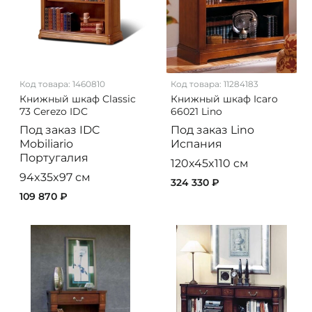
Код товара:
1460810
Код товара:
11284183
Книжный шкаф Classic
Книжный шкаф Icaro
73 Cerezo IDC
66021 Lino
Под заказ
IDC
Под заказ
Lino
Mobiliario
Испания
Португалия
120x45x110 см
94x35x97 см
324 330 ₽
109 870 ₽