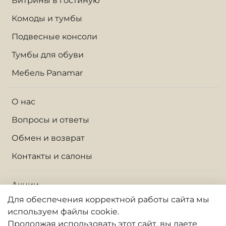
Витрины в гостиную
Комоды и тумбы
Подвесные консоли
Тумбы для обуви
Мебель Panamar
О нас
Вопросы и ответы
Обмен и возврат
Контакты и салоны
Акции
Для обеспечения корректной работы сайта
мы
Доставка по Москве и МО
используем файлы cookie.
Доставка по России
Продолжая использовать
этот
сайт, вы даете