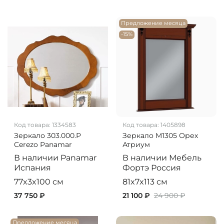
Предложение месяца
-15%
Код товара:
1334583
Код товара:
1405898
Зеркало 303.000.P
Зеркало M1305 Орех
Cerezo Panamar
Атриум
В наличии
Panamar
В наличии
Мебель
Испания
Фортэ
Россия
77x3x100 см
81x7x113 см
37 750 ₽
21 100 ₽
24 900 ₽
Предложение месяца