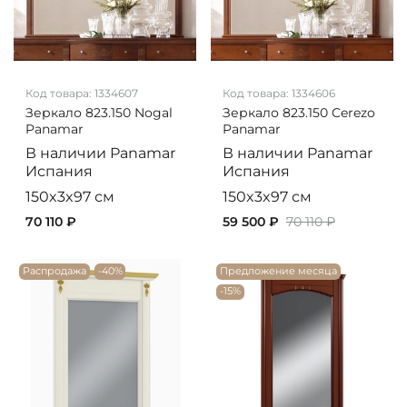
Код товара:
1334607
Код товара:
1334606
Зеркало 823.150 Nogal
Зеркало 823.150 Cerezo
Panamar
Panamar
В наличии
Panamar
В наличии
Panamar
Испания
Испания
150x3x97 см
150x3x97 см
70 110 ₽
59 500 ₽
70 110 ₽
Распродажа
-40%
Предложение месяца
-15%