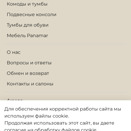
Комоды и тумбы
Подвесные консоли
Тумбы для обуви
Мебель Panamar
О нас
Вопросы и ответы
Обмен и возврат
Контакты и салоны
Акции
Для обеспечения корректной работы сайта
мы
Доставка по Москве и МО
используем файлы cookie.
Доставка по России
Продолжая использовать
этот
сайт, вы даете
согласие на обработку файлов cookie.