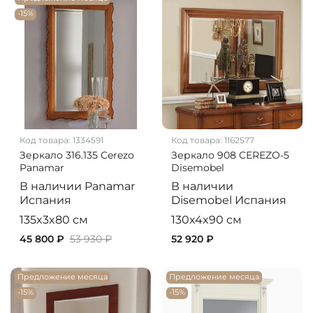
-15%
Код товара:
1334591
Код товара:
1162577
Зеркало 316.135 Cerezo
Зеркало 908 CEREZO-5
Panamar
Disemobel
В наличии
Panamar
В наличии
Испания
Disemobel
Испания
135x3x80 см
130x4x90 см
45 800 ₽
53 930 ₽
52 920 ₽
Предложение месяца
Предложение месяца
-15%
-15%