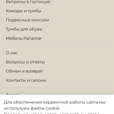
Витрины в гостиную
Комоды и тумбы
Подвесные консоли
Тумбы для обуви
Мебель Panamar
О нас
Вопросы и ответы
Обмен и возврат
Контакты и салоны
Акции
Для обеспечения корректной работы сайта
мы
Доставка по Москве и МО
используем файлы cookie.
Доставка по России