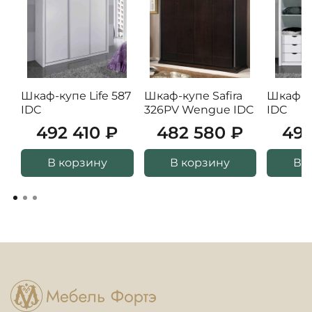
Шкаф-купе Life 587
Шкаф-купе Safira
Шкаф-ку
IDC
326PV Wengue IDC
IDC
492 410 ₽
482 580 ₽
492
В корзину
В корзину
В 