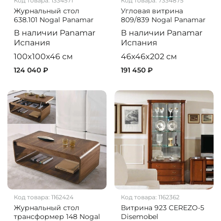
Код товара:
1334571
Код товара:
7334875
Журнальный стол
Угловая витрина
638.101 Nogal Panamar
809/839 Nogal Panamar
В наличии
Panamar
В наличии
Panamar
Испания
Испания
100x100x46 см
46x46x202 см
124 040 ₽
191 450 ₽
Код товара:
1162424
Код товара:
1162362
Журнальный стол
Витрина 923 CEREZO-5
трансформер 148 Nogal
Disemobel