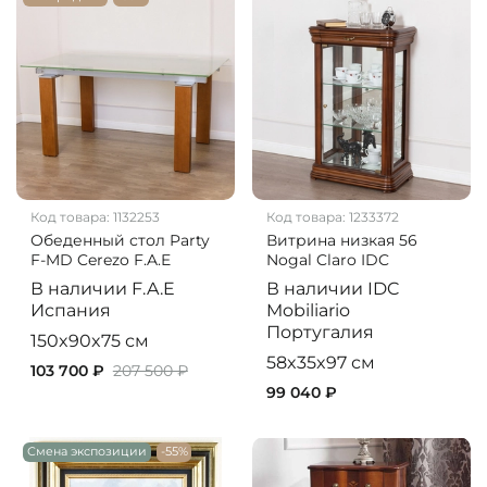
Код товара:
1132253
Код товара:
1233372
Обеденный стол Party
Витрина низкая 56
F-MD Cerezo F.A.E
Nogal Claro IDC
В наличии
F.A.E
В наличии
IDC
Испания
Mobiliario
Португалия
150x90x75 см
58x35x97 см
103 700 ₽
207 500 ₽
99 040 ₽
Смена экспозиции
-55%