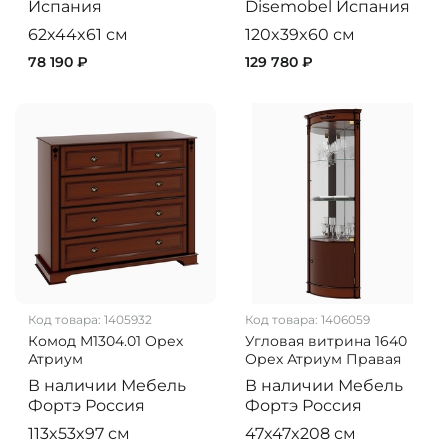
Испания
Disemobel
Испания
62x44x61 см
120x39x60 см
78 190 ₽
129 780 ₽
Код товара:
1405932
Код товара:
1406059
Комод M1304.01 Орех
Угловая витрина 1640
Атриум
Орех Атриум Правая
В наличии
Мебель
В наличии
Мебель
Фортэ
Россия
Фортэ
Россия
113x53x97 см
47x47x208 см