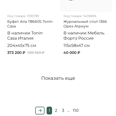
Код товара:
1395799
Код товара:
1405889
Буфет Aira T8660S Tonin
Журнальный стол 1366
Casa
Орех Атриум
В наличии
Tonin
В наличии
Мебель
Casa
Италия
Фортэ
Россия
204x45x75 см
115x58x47 см
373 200 ₽
933 160 ₽
40 000 ₽
Показать еще
1
2
3
…
110