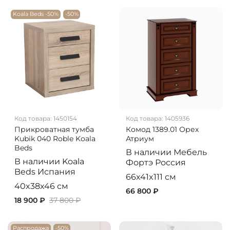
Koala Beds -50%
-50%
Код товара:
1450154
Код товара:
1405936
Прикроватная тумба
Комод 1389.01 Орех
Kubik 040 Roble Koala
Атриум
Beds
В наличии
Мебель
В наличии
Koala
Фортэ
Россия
Beds
Испания
66x41x111 см
40x38x46 см
66 800 ₽
18 900 ₽
37 800 ₽
Распродажа
-50%