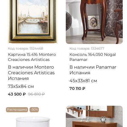
Код товара:
1324468
Код товара:
1334677
Картина 15.416 Montero
Консоль 164.050 Nogal
Creaciones Artisticas
Panamar
В наличии
Montero
В наличии
Panamar
Creaciones Artisticas
Испания
Испания
45x33x81 см
73x5x84 см
70 110 ₽
43 500 ₽
96 810 ₽
Распродажа
-50%