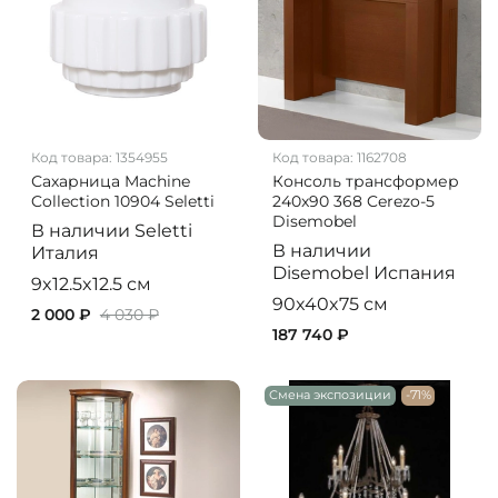
Код товара:
1354955
Код товара:
1162708
Сахарница Machine
Консоль трансформер
Collection 10904 Seletti
240x90 368 Cerezo-5
Disemobel
В наличии
Seletti
В наличии
Италия
Disemobel
Испания
9x12.5x12.5 см
90x40x75 см
2 000 ₽
4 030 ₽
187 740 ₽
Смена экспозиции
-71%