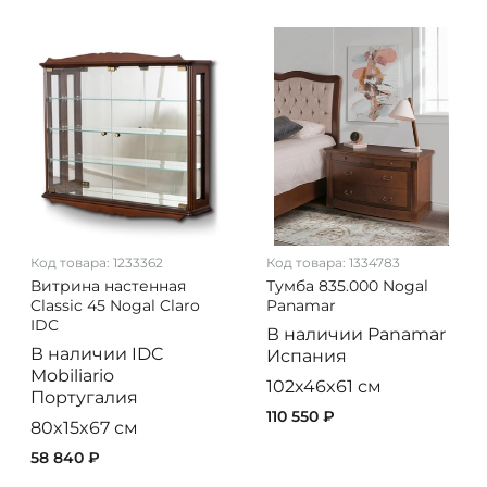
Код товара:
1233362
Код товара:
1334783
Витрина настенная
Тумба 835.000 Nogal
Classic 45 Nogal Claro
Panamar
IDC
В наличии
Panamar
В наличии
IDC
Испания
Mobiliario
102x46x61 см
Португалия
110 550 ₽
80x15x67 см
58 840 ₽