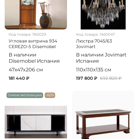
Код товара:
1163029
Код товара:
1460047
Угловая витрина 934
Люстра 7045/63
CEREZO-5 Disemobel
Jovimart
В наличии
В наличии
Jovimart
Disemobel
Испания
Испания
47x47x206 см
110x110x135 см
181 440 ₽
197 800 ₽
692 820 ₽
Смена экспозиции
-60%