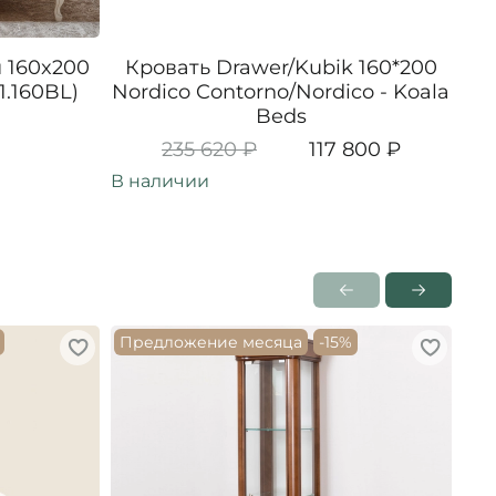
 160x200
Кровать Drawer/Kubik 160*200
Кр
1.160BL)
Nordico Contorno/Nordico - Koala
R
Beds
235 620 ₽
117 800 ₽
В наличии
В н
Предложение месяца
-15%