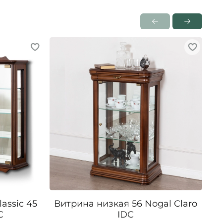
assic 45
Витрина низкая 56 Nogal Claro
Ви
C
IDC