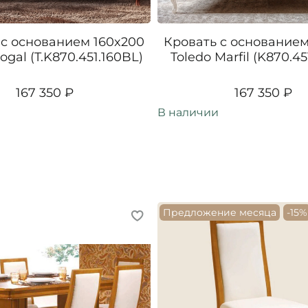
 c основанием 160x200
Кровать c основанием
ogal (T.K870.451.160BL)
Toledo Marfil (K870.45
167 350 ₽
167 350 ₽
В наличии
Предложение месяца
-15%