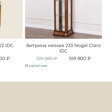
/2 IDC
Витрина низкая 233 Nogal Claro
IDC
00 ₽
129 280 ₽
109 800 ₽
В наличии
Под