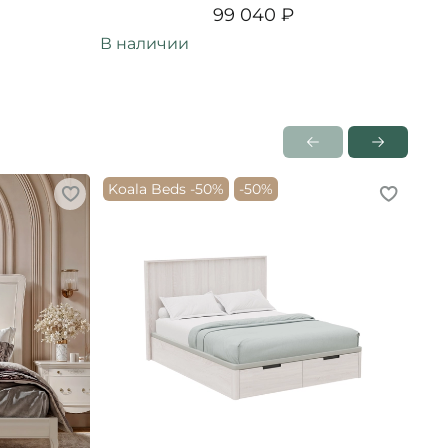
99 040 ₽
В наличии
В н
Koala Beds -50%
-50%
Ko