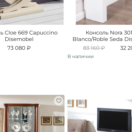
ь Cloe 669 Capuccino
Консоль Nora 301
Disemobel
Blanco/Roble Seda D
73 080 ₽
83 160 ₽
32 2
В наличии