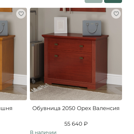
ишня
Обувница 2050 Орех Валенсия
Об
55 640 ₽
В наличии
В н