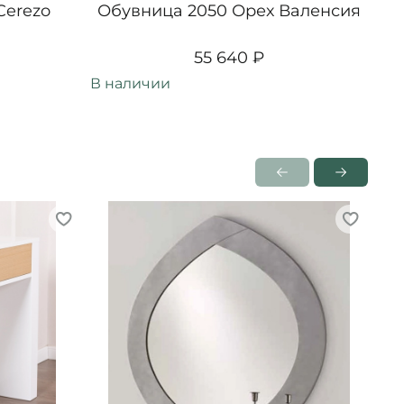
Cerezo
Обувница 2050 Орех Валенсия
Об
55 640 ₽
В наличии
В н