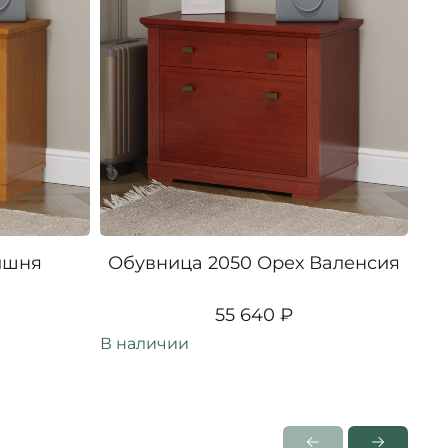
ишня
Обувница 2050 Орех Валенсия
Об
55 640 ₽
В наличии
В н