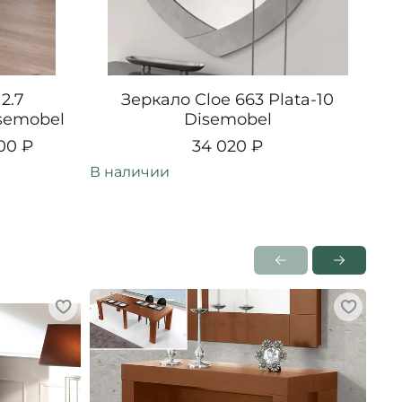
2.7
Зеркало Cloe 663 Plata-10
isemobel
Disemobel
00 ₽
34 020 ₽
В наличии
В н