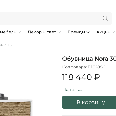
 мебели
Декор и свет
Бренды
Акции
вницы
Обувница Nora 30
Код товара:
11162886
118 440 ₽
Под заказ
В корзину