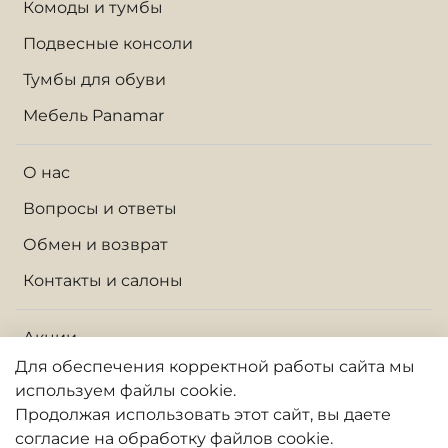
Комоды и тумбы
Подвесные консоли
Тумбы для обуви
Мебель Panamar
О нас
Вопросы и ответы
Обмен и возврат
Контакты и салоны
Акции
Для обеспечения корректной работы сайта
мы
Доставка по Москве и МО
используем файлы cookie.
Доставка по России
Продолжая использовать
этот
сайт, вы даете
согласие на обработку файлов cookie.
Оплата