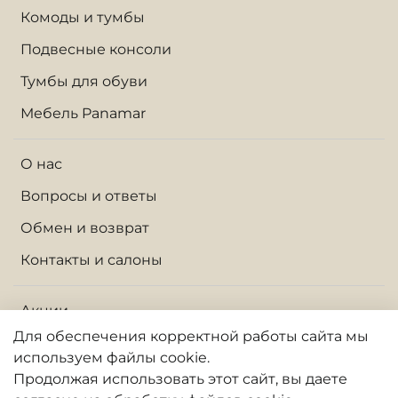
Комоды и тумбы
Подвесные консоли
Тумбы для обуви
Мебель Panamar
О нас
Вопросы и ответы
Обмен и возврат
Контакты и салоны
Акции
Для обеспечения корректной работы сайта
мы
Доставка по Москве и МО
используем файлы cookie.
Доставка по России
Продолжая использовать
этот
сайт, вы даете