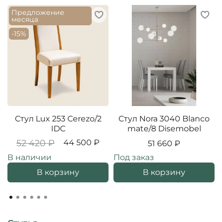
Предложение
месяца
-15%
Стул Lux 253 Cerezo/2
Стул Nora 3040 Blanco
IDC
mate/8 Disemobel
52 420 ₽
44 500 ₽
51 660 ₽
В наличии
Под заказ
В корзину
В корзину