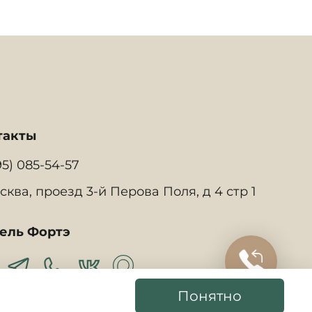
такты
95) 085-54-57
сква, проезд 3-й Перова Поля, д 4 стр 1
ель Фортэ
Понятно