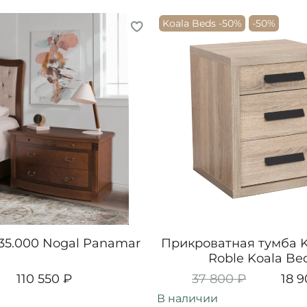
Koala Beds -50%
-50%
35.000 Nogal Panamar
Прикроватная тумба K
Roble Koala Be
110 550 ₽
37 800 ₽
18 
В наличии