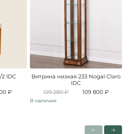
/2 IDC
Витрина низкая 233 Nogal Claro
IDC
00 ₽
129 280 ₽
109 800 ₽
В наличии
Под