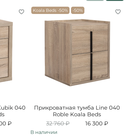
Koala Beds -50%
-50%
ubik 040
Прикроватная тумба Line 040
П
ds
Roble Koala Beds
900 ₽
32 760 ₽
16 300 ₽
В наличии
В н