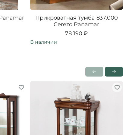
 Panamar
Прикроватная тумба 837.000
П
Cerezo Panamar
78 190 ₽
В наличии
В н