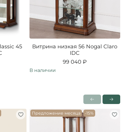
assic 45
Витрина низкая 56 Nogal Claro
Ви
C
IDC
99 040 ₽
В наличии
В н
Предложение месяца
-15%