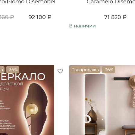
co/Plomo Disemobel
Caramelo Disemo
360 ₽
92 100 ₽
71 820 ₽
В наличии
жа
-36%
Распродажа
-36%