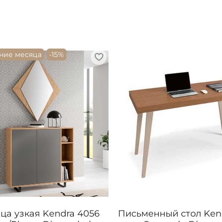
ние месяца
-15%
ца узкая Kendra 4056
Письменный стол Ken