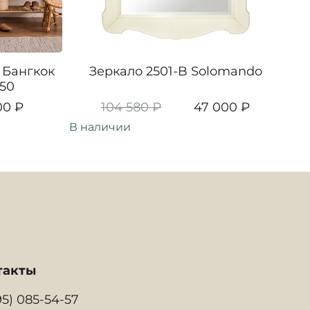
 Бангкок
Зеркало 2501-B Solomando
150
00 ₽
104 580 ₽
47 000 ₽
В наличии
В н
такты
95) 085-54-57