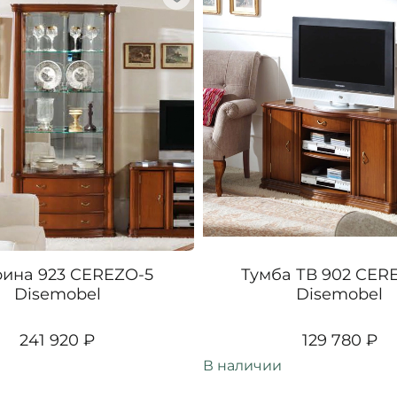
ина 923 CEREZO-5
Тумба ТВ 902 CER
Disemobel
Disemobel
241 920 ₽
129 780 ₽
В наличии