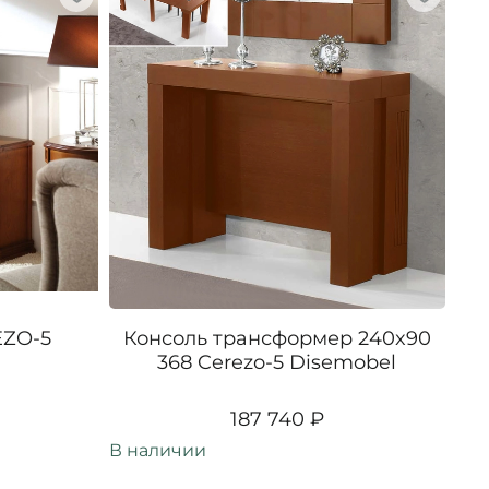
EZO-5
Консоль трансформер 240x90
Уг
368 Cerezo-5 Disemobel
187 740 ₽
В наличии
В н