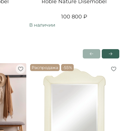
bel
Roble Nature Disemobel
100 800 ₽
В наличии
В н
Распродажа
-55%
Ра