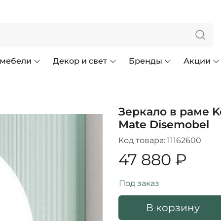
 мебели
Декор и свет
Бренды
Акции
Зеркало в раме K
Mate Disemobel
Код товара:
11162600
47 880 ₽
Под заказ
В корзину