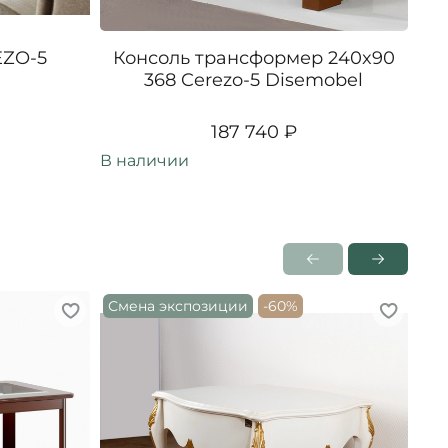
EZO-5
Консоль трансформер 240x90
Уг
368 Cerezo-5 Disemobel
187 740 ₽
В наличии
В н
Смена экспозиции
-60%