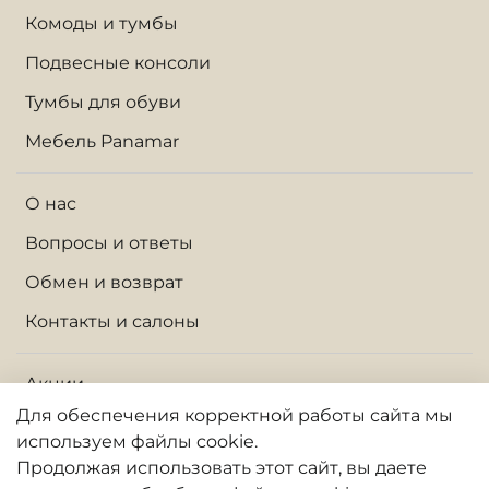
Комоды и тумбы
Подвесные консоли
Тумбы для обуви
Мебель Panamar
О нас
Вопросы и ответы
Обмен и возврат
Контакты и салоны
Акции
Для обеспечения корректной работы сайта
мы
Доставка по Москве и МО
используем файлы cookie.
Доставка по России
Продолжая использовать
этот
сайт, вы даете