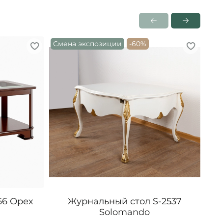
Смена экспозиции
-60%
66 Орех
Журнальный стол S-2537
Жу
Solomando