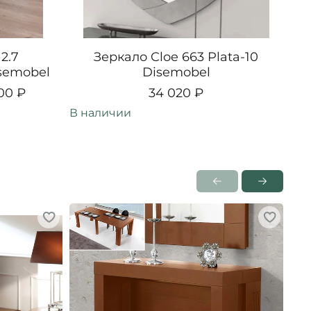
2.7
Зеркало Cloe 663 Plata-10
isemobel
Disemobel
00 ₽
34 020 ₽
В наличии
В н