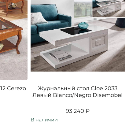
12 Cerezo
Журнальный стол Cloe 2033
Жу
Левый Blanco/Negro Disemobel
16
93 240 ₽
В наличии
В н