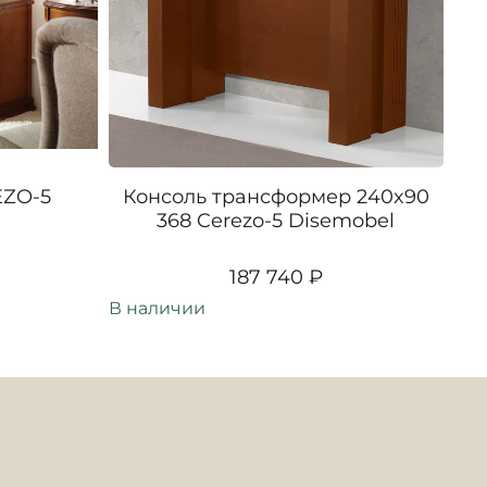
EZO-5
Консоль трансформер 240x90
Уг
368 Cerezo-5 Disemobel
187 740 ₽
В наличии
В н