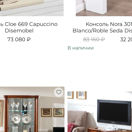
ь Cloe 669 Capuccino
Консоль Nora 301
Disemobel
Blanco/Roble Seda D
73 080 ₽
83 160 ₽
32 2
В наличии