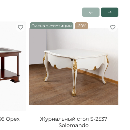
Смена экспозиции
-60%
66 Орех
Журнальный стол S-2537
Жу
Solomando