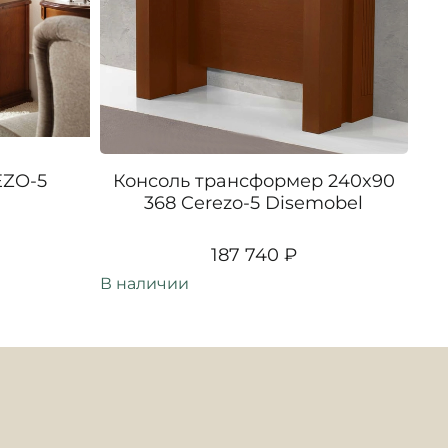
EZO-5
Консоль трансформер 240x90
Уг
368 Cerezo-5 Disemobel
187 740 ₽
В наличии
В н