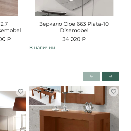
2.7
Зеркало Cloe 663 Plata-10
isemobel
Disemobel
00 ₽
34 020 ₽
В наличии
В н