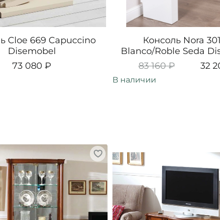
ь Cloe 669 Capuccino
Консоль Nora 301
Disemobel
Blanco/Roble Seda D
73 080 ₽
83 160 ₽
32 2
В наличии