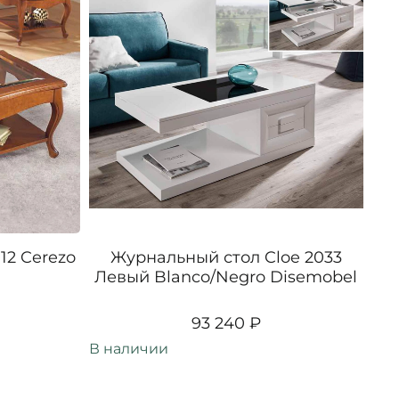
12 Cerezo
Журнальный стол Cloe 2033
Жу
Левый Blanco/Negro Disemobel
16
93 240 ₽
В наличии
В н