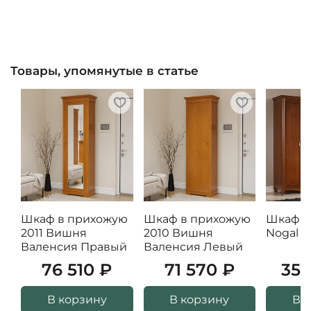
Товары, упомянутые в статье
Шкаф в прихожую
Шкаф в прихожую
Шкаф 8
2011 Вишня
2010 Вишня
Nogal 
Валенсия Правый
Валенсия Левый
76 510 ₽
71 570 ₽
353
В корзину
В корзину
В 