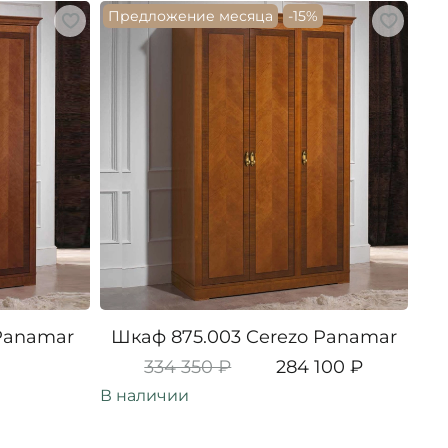
Предложение месяца
-15%
Panamar
Шкаф 875.003 Cerezo Panamar
Ш
334 350 ₽
284 100 ₽
В наличии
В н