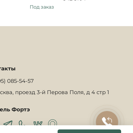
Под заказ
Под
такты
95) 085-54-57
сква, проезд 3-й Перова Поля, д 4 стр 1
ель Фортэ