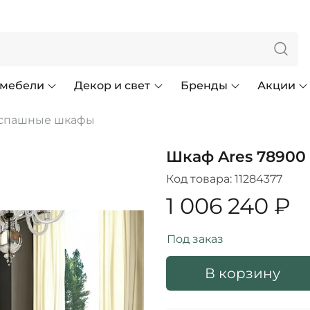
 мебели
Декор и свет
Бренды
Акции
спашные шкафы
Шкаф Ares 78900 
Код товара:
11284377
1 006 240 ₽
Под заказ
В корзину