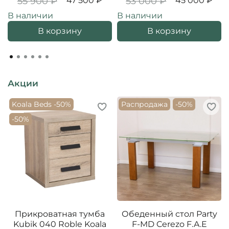
55 900 ₽
47 500 ₽
53 000 ₽
45 000 ₽
В наличии
В наличии
В корзину
В корзину
Акции
Koala Beds -50%
Распродажа
-50%
-50%
Прикроватная тумба
Обеденный стол Party
Kubik 040 Roble Koala
F-MD Cerezo F.A.E