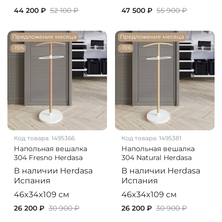
44 200 ₽
52 100 ₽
47 500 ₽
55 900 ₽
Предложение месяца
Предложение месяца
-15%
-15%
Код товара:
1495366
Код товара:
1495381
Напольная вешалка
Напольная вешалка
304 Fresno Herdasa
304 Natural Herdasa
В наличии
Herdasa
В наличии
Herdasa
Испания
Испания
46x34x109 см
46x34x109 см
26 200 ₽
30 900 ₽
26 200 ₽
30 900 ₽