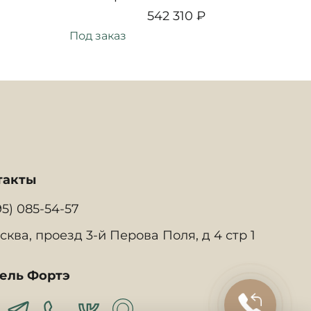
542 310 ₽
Под заказ
Под
такты
95) 085-54-57
сква, проезд 3-й Перова Поля, д 4 стр 1
ель Фортэ