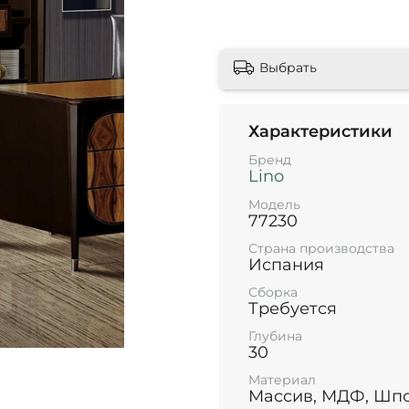
Выбрать
Характеристики
Бренд
Lino
Модель
77230
Страна производства
Испания
Сборка
Требуется
Глубина
30
Материал
Массив, МДФ, Шп