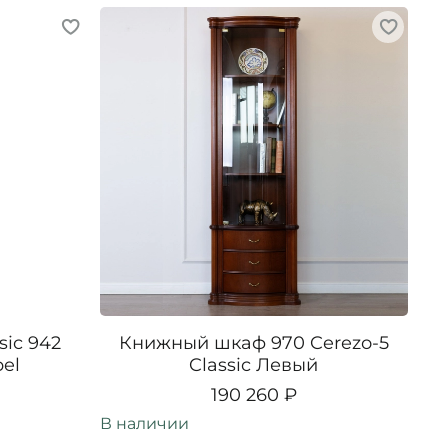
ic 942
Книжный шкаф 970 Cerezo-5
bel
Classic Левый
190 260 ₽
В наличии
В н