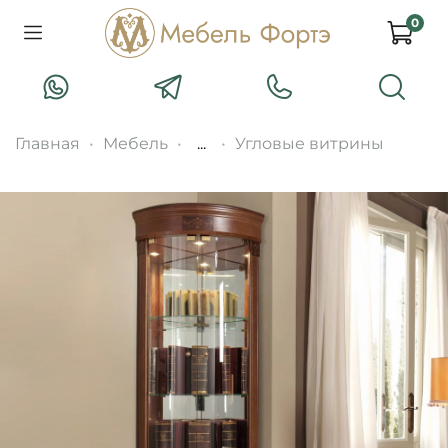
0
Главная
Мебель
...
Угловые витрины