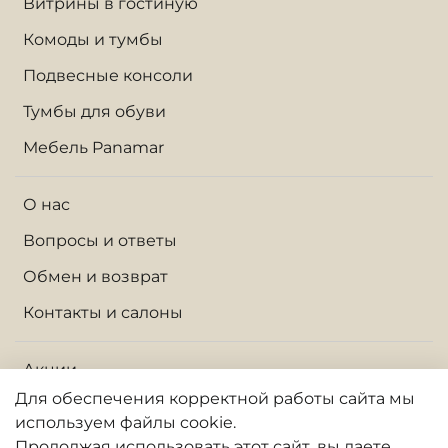
Витрины в гостиную
Комоды и тумбы
Подвесные консоли
Тумбы для обуви
Мебель Panamar
О нас
Вопросы и ответы
Обмен и возврат
Контакты и салоны
Акции
Для обеспечения корректной работы сайта
мы
Доставка по Москве и МО
используем файлы cookie.
Доставка по России
Продолжая использовать
этот
сайт, вы даете