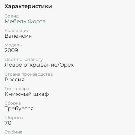
впишется в классический интерьер вашей
Характеристики
квартиры или дома.
Бренд
Дверца книжного шкафа открывается на левую
Мебель Фортэ
сторону.
Коллекция
Валенсия
Модель
2009
Цвет по каталогу
Левое открывание/Орех
Страна производства
Россия
Тип товара
Книжный шкаф
Сборка
Требуется
Ширина
70
Глубина