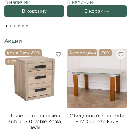
В наличии
В наличии
В корзину
В корзину
Акции
Koala Beds -50%
Распродажа
-50%
-50%
Прикроватная тумба
Обеденный стол Party
Kubik 040 Roble Koala
F-MD Cerezo F.A.E
Beds