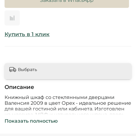
Заказать в WhatsApp
Купить в 1 клик
Выбрать
Описание
Книжный шкаф со стеклянными дверцами
Валенсия 2009 в цвет Орех - идеальное решение
для вашей гостиной или кабинета. Изготовлен
из массива, МДФ и натурального шпона, дверь
из стекла высокого качества, 4 полки и 1 ящик
Показать полностью
обеспечат удобство хранения любимых книг и
документов. Книжный шкаф из массива отлично