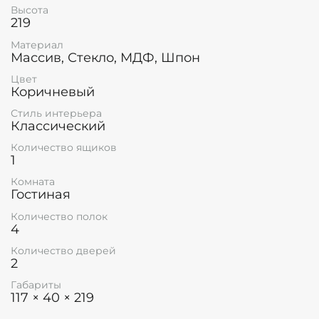
Оптимальные размеры
: ширина 117 см,
Высота
глубина 40 см, высота 219 см
219
Преимущества модели:
Материал
Массив, Стекло, МДФ, Шпон
Российское производство
гарантирует
Цвет
высокое качество и доступные цены
Коричневый
Классический дизайн
подходит для любого
Стиль интерьера
интерьера
Классический
Бесплатная доставка
по Москве
Количество ящиков
1
Простая сборка
- справится даже новичок
Комната
Гостиная
Натуральные материалы
обеспечивают
долговечность
Количество полок
4
Идеальное решение для:
Количество дверей
2
Демонстрации сервизов и посуды
Габариты
Организации хранения бокалов и стаканов
117 × 40 × 219
Создания уютной атмосферы в гостиной