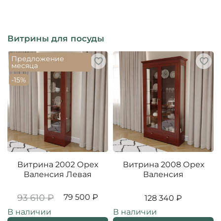
Дополнения классического интерьера
Оформления зоны для чаепитий
Витрины для посуды
Закажите витрину «Валенсия» 2008 прямо
сейчас и получите профессиональную
Предложение
месяца
консультацию по выбору и установке!
Бесплатная доставка по Москве делает покупку
-15%
еще более выгодной.
Витрина 2002 Орех
Витрина 2008 Орех
Валенсия Левая
Валенсия
93 610 ₽
79 500 ₽
128 340 ₽
В наличии
В наличии